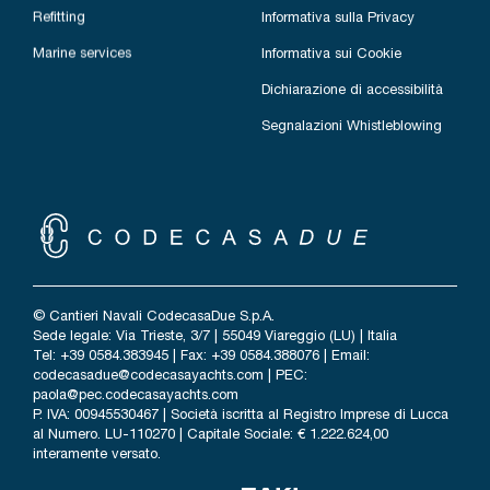
Refitting
Informativa sulla Privacy
Marine services
Informativa sui Cookie
Dichiarazione di accessibilità
Segnalazioni Whistleblowing
© Cantieri Navali CodecasaDue S.p.A.
Sede legale: Via Trieste, 3/7 | 55049 Viareggio (LU) | Italia
Tel: +39 0584.383945 | Fax: +39 0584.388076 | Email:
codecasadue@codecasayachts.com
| PEC:
paola@pec.codecasayachts.com
P. IVA: 00945530467 | Società iscritta al Registro Imprese di Lucca
al Numero. LU-110270 | Capitale Sociale: € 1.222.624,00
interamente versato.