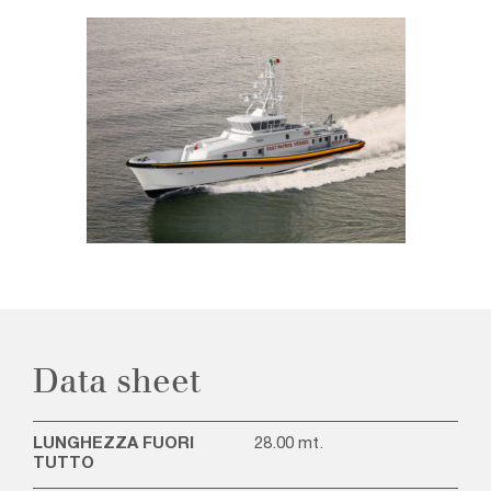
Data sheet
Caratteristiche
Caratteristica
Valore
LUNGHEZZA FUORI
28.00 mt.
dello
yacht
TUTTO