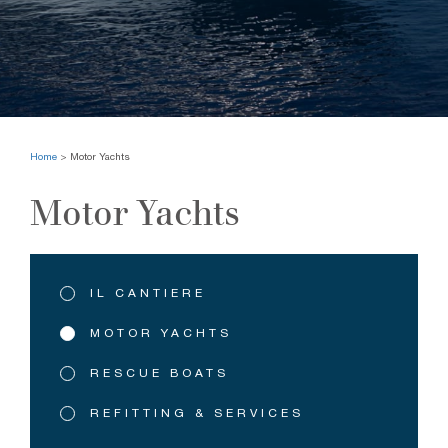
Home
>
Motor Yachts
Motor Yachts
Menu
IL CANTIERE
contestuale
MOTOR YACHTS
RESCUE BOATS
REFITTING & SERVICES